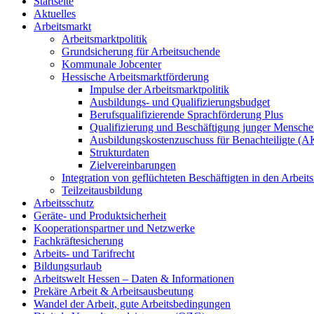
Startseite
Aktuelles
Arbeitsmarkt
Arbeitsmarktpolitik
Grundsicherung für Arbeitsuchende
Kommunale Jobcenter
Hessische Arbeitsmarktförderung
Impulse der Arbeitsmarktpolitik
Ausbildungs- und Qualifizierungsbudget
Berufsqualifizierende Sprachförderung Plus
Qualifizierung und Beschäftigung junger Mensch
Ausbildungskostenzuschuss für Benachteiligte (
Strukturdaten
Zielvereinbarungen
Integration von geflüchteten Beschäftigten in den Arbei
Teilzeitausbildung
Arbeitsschutz
Geräte- und Produktsicherheit
Kooperationspartner und Netzwerke
Fachkräftesicherung
Arbeits- und Tarifrecht
Bildungsurlaub
Arbeitswelt Hessen – Daten & Informationen
Prekäre Arbeit & Arbeitsausbeutung
Wandel der Arbeit, gute Arbeitsbedingungen