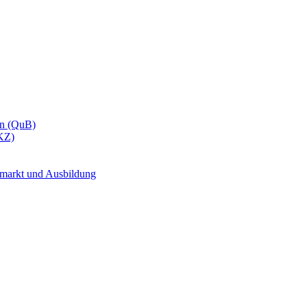
en (QuB)
AKZ)
tsmarkt und Ausbildung