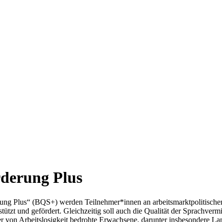
rderung Plus
ng Plus“ (BQS+) werden Teilnehmer*innen an arbeitsmarktpolitischen 
tzt und gefördert. Gleichzeitig soll auch die Qualität der Sprachvermi
der von Arbeitslosigkeit bedrohte Erwachsene, darunter insbesondere La