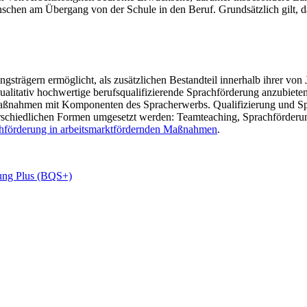
schen am Übergang von der Schule in den Beruf. Grundsätzlich gilt, da
gsträgern ermöglicht, als zusätzlichen Bestandteil innerhalb ihrer vo
litativ hochwertige berufsqualifizierende Sprachförderung anzubieten.
 Maßnahmen mit Komponenten des Spracherwerbs. Qualifizierung und 
erschiedlichen Formen umgesetzt werden: Teamteaching, Sprachförderun
rachförderung in arbeitsmarktfördernden Maßnahmen
.
rung Plus (BQS+)